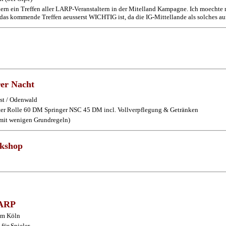
rn ein Treffen aller LARP-Veranstaltern in der Mitelland Kampagne. Ich moechte no
s das kommende Treffen aeusserst WICHTIG ist, da die IG-Mittellande als solches 
rer Nacht
st / Odenwald
ter Rolle 60 DM Springer NSC 45 DM incl. Vollverpflegung & Getränken
l mit wenigen Grundregeln)
rkshop
ARP
um Köln
für Spieler