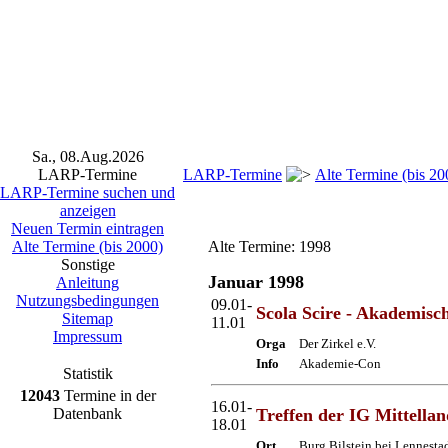
Sa., 08.Aug.2026
LARP-Termine
LARP-Termine
Alte Termine (bis 20
LARP-Termine suchen und
anzeigen
Neuen Termin eintragen
Alte Termine (bis 2000)
Alte Termine: 1998
Sonstige
Januar 1998
Anleitung
Nutzungsbedingungen
09.01-
Scola Scire - Akademisc
Sitemap
11.01
Impressum
Orga
Der Zirkel e.V.
Info
Akademie-Con
Statistik
12043
Termine in der
16.01-
Datenbank
Treffen der IG Mittellan
18.01
Ort
Burg Bilstein bei Lennestad