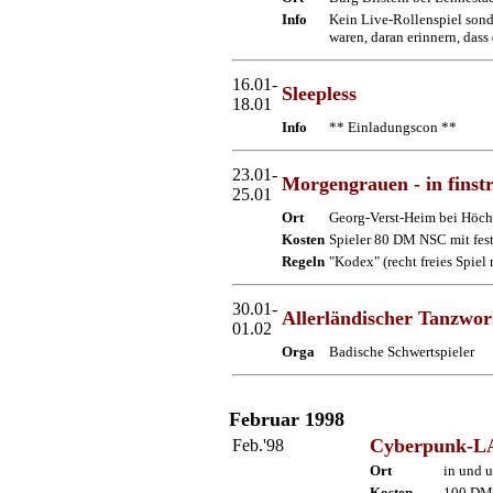
Info
Kein Live-Rollenspiel sonde
waren, daran erinnern, das
16.01-
Sleepless
18.01
Info
** Einladungscon **
23.01-
Morgengrauen - in finst
25.01
Ort
Georg-Verst-Heim bei Höch
Kosten
Spieler 80 DM NSC mit fes
Regeln
"Kodex" (recht freies Spie
30.01-
Allerländischer Tanzwo
01.02
Orga
Badische Schwertspieler
Februar 1998
Cyberpunk-L
Feb.'98
Ort
in und 
Kosten
100 DM 