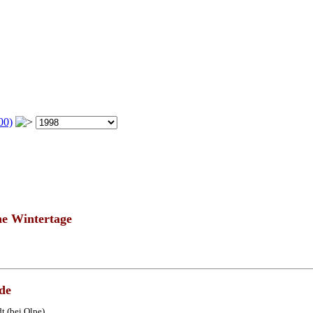
00)
he Wintertage
de
t (bei Olpe)