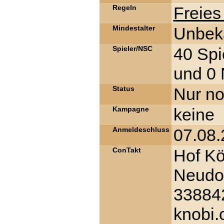
Regeln
Freies
Mindestalter
Unbek
Spieler/NSC
40 Spi
und 0 
Status
Nur no
Kampagne
keine
Anmeldeschluss
07.08
ConTakt
Hof Kö
Neudor
338842
knobi.