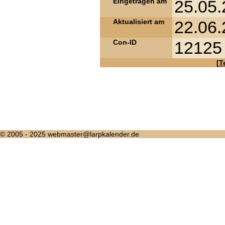
Eingetragen am
25.05.
Aktualisiert am
22.06.
Con-ID
12125
[
T
© 2005 - 2025 webmaster@larpkalender.de