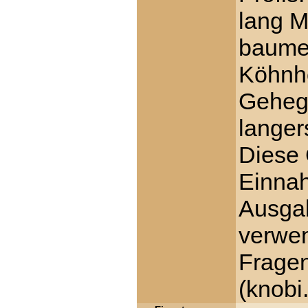
lang M
baume
Köhnho
Gehege
lange
Diese 
Einna
Ausgab
verwe
Fragen
(knobi