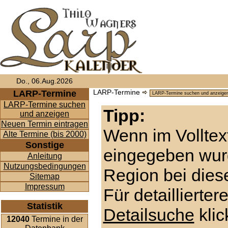
Do., 06.Aug.2026
LARP-Termine
LARP-Termine
LARP-Termine suchen
Tipp:
und anzeigen
Neuen Termin eintragen
Wenn im Volltex
Alte Termine (bis 2000)
Sonstige
eingegeben wur
Anleitung
Nutzungsbedingungen
Region bei diese
Sitemap
Impressum
Für detaillierte
Statistik
Detailsuche
klic
12040
Termine in der