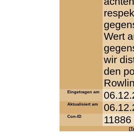
achten
respek
gegens
Wert a
gegens
wir di
den po
Rowlin
Eingetragen am
06.12.
Aktualisiert am
06.12.
Con-ID
11886
[
T