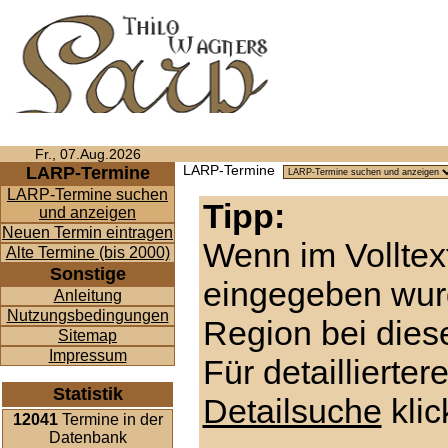
Fr., 07.Aug.2026
LARP-Termine
LARP-Termine
LARP-Termine suchen
Tipp:
und anzeigen
Neuen Termin eintragen
Wenn im Volltex
Alte Termine (bis 2000)
Sonstige
eingegeben wur
Anleitung
Nutzungsbedingungen
Region bei diese
Sitemap
Impressum
Für detaillierte
Statistik
Detailsuche
klic
12041
Termine in der
Datenbank