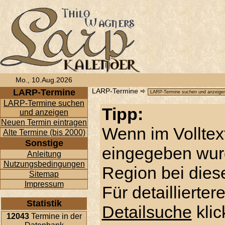
Mo., 10.Aug.2026
LARP-Termine
LARP-Termine
LARP-Termine suchen
Tipp:
und anzeigen
Neuen Termin eintragen
Wenn im Volltex
Alte Termine (bis 2000)
Sonstige
eingegeben wur
Anleitung
Nutzungsbedingungen
Region bei diese
Sitemap
Impressum
Für detaillierte
Statistik
Detailsuche
klic
12043
Termine in der