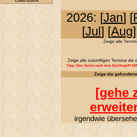
Datenbank
2026: [
Jan
] [
[
Jul
] [
Aug
]
Zeige alle Termin
Zeige alle zukünftigen Termine die
Tipp: Eine Suche nach dem Suchbegriff 64
Zeige die gefunden
[
gehe z
erweite
irgendwie übersehen 