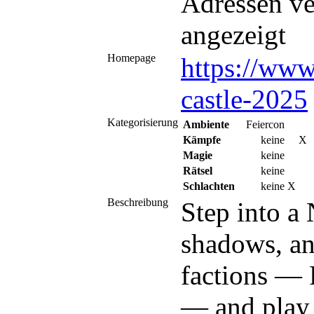
Adressen v
angezeigt
Homepage
https://ww
castle-2025
Kategorisierung
Ambiente
Feiercon
Kämpfe
keine
X
Magie
keine
Rätsel
keine
Schlachten
keine
X
Beschreibung
Step into a
shadows, an
factions — 
— and play 