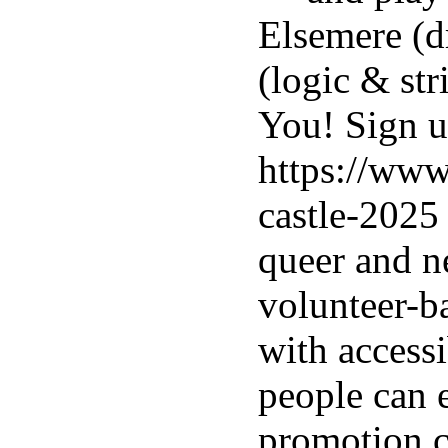
Elsemere (d
(logic & str
You! Sign u
https://ww
castle-2025
queer and n
volunteer-b
with accessi
people can 
promotion c