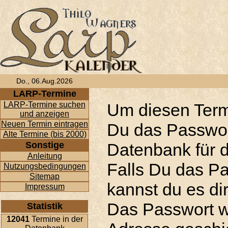
Do., 06.Aug.2026
LARP-Termine
LARP-Termine suchen
Um diesen Term
und anzeigen
Neuen Termin eintragen
Du das Passwor
Alte Termine (bis 2000)
Sonstige
Datenbank für d
Anleitung
Falls Du das P
Nutzungsbedingungen
Sitemap
kannst du es di
Impressum
Das Passwort w
Statistik
12041
Termine in der