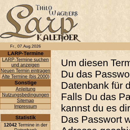
Fr., 07.Aug.2026
LARP-Termine
LARP-Termine suchen
Um diesen Term
und anzeigen
Neuen Termin eintragen
Du das Passwor
Alte Termine (bis 2000)
Sonstige
Datenbank für d
Anleitung
Falls Du das P
Nutzungsbedingungen
Sitemap
kannst du es di
Impressum
Das Passwort w
Statistik
12042
Termine in der